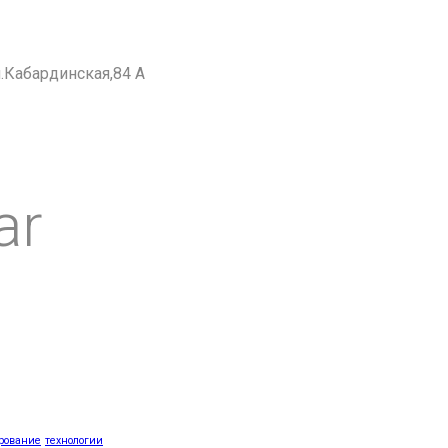
ул.Кабардинская,84 А
ar
рование
технологии