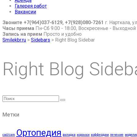
Аренда
Галерея работ
Вакансии
Звоните +7(964)037-6129, +7(928)080-7261
г. Нарткала, 
Часы приема
Пн-Сб 9.00 - 18.00, Воскресенье - Выходной
Запись на прием
Просто и удобно
Smilekbr.ru
>
Sidebars
>
Right Blog Sidebar
Right Blog Sideb
Метки
Ортопедия
cad/cam
вкладка
коронки
коффердам
лечение
модели